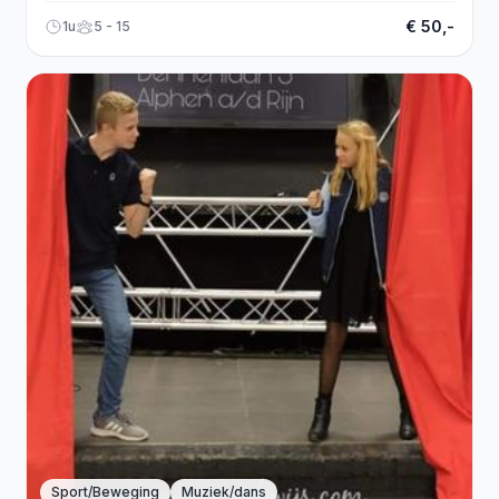
€ 50,-
1u
5 - 15
Sport/Beweging
Muziek/dans