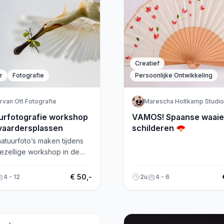
Creatief
r
Fotografie
Persoonlijke Ontwikkeling
rvan Ott Fotografie
Marescha Holtkamp Studio
urfotografie workshop
VAMOS! Spaanse waaie
vaardersplassen
schilderen 🪭
natuurfoto’s maken tijdens
ezellige workshop in de
aardersplassen. Leer de
principes van
€ 50,-
4 - 12
2u
4 - 6
fotografie!