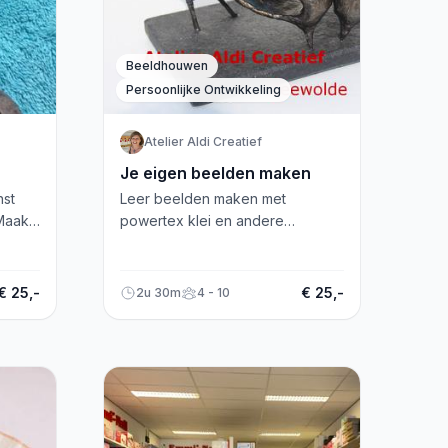
Beeldhouwen
Persoonlijke Ontwikkeling
Atelier Aldi Creatief
Je eigen beelden maken
nst
Leer beelden maken met
Maak
powertex klei en andere
materialen in Zeewolde.
Gezellige, inspirerende
workshops voor beginners en
€ 25,-
€ 25,-
2u 30m
4 - 10
gevorderden.