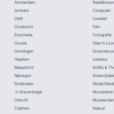
Amsterdam
Beeldhouw
Arnhem
Computer
Delft
Creatief
Dordrecht
Film
Enschede
Fotografie
Gouda
Glas in Loo
Groningen
Groendecor
Haarlem
Interieur
Maastricht
Koffie & Th
Nijmegen
Koken/bak
Rotterdam
Mode/Kled
's-Gravenhage
Mozaïeken
Utrecht
Muziek/da
Zutphen
Natuur