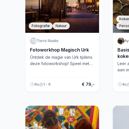
Koke
Fotografie
Natuur
Perso
TS
Torro Studio
Ay
Fotoworkhop Magisch Urk
Basi
koke
Ontdek de magie van Urk tijdens
deze fotoworkshop! Speel met
Leer 
sluitertijden, leer van een
een i
professional en maak prachtige
Kook 
foto's.
gebal
€ 79,-
6u
1 - 6
4u
nu aa