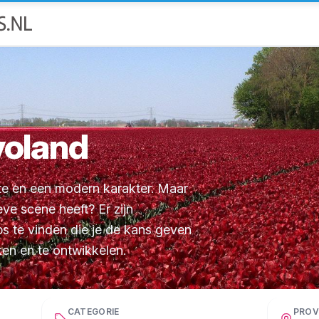
voland
mte en een modern karakter. Maar
ve scene heeft? Er zijn
s te vinden die je de kans geven
ken en te ontwikkelen.
CATEGORIE
PROV