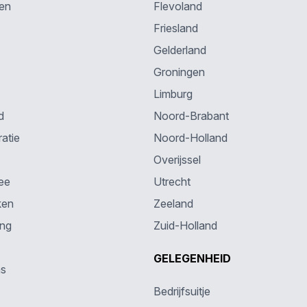
en
Flevoland
Friesland
Gelderland
Groningen
Limburg
d
Noord-Brabant
atie
Noord-Holland
Overijssel
ee
Utrecht
ken
Zeeland
ing
Zuid-Holland
GELEGENHEID
ns
Bedrijfsuitje