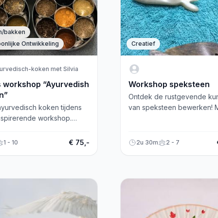
n/bakken
onlijke Ontwikkeling
Creatief
urvedisch-koken met Silvia
s workshop “Ayurvedish
Workshop speksteen
n”
Ontdek de rustgevende ku
ayurvedisch koken tijdens
van speksteen bewerken! 
nspirerende workshop.
je eigen beeldje of hanger
en geniet van een heerlijk,
tijdens deze persoonlijke
anceerd feestmaal. Meld je
workshop. Reserveer nu!
€ 75,-
1 - 10
2u 30m
2 - 7
n!