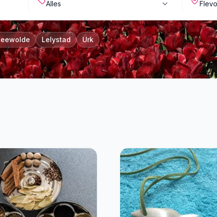
Zeewolde
Lelystad
Urk