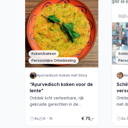
Koken/bakken
Schil
Persoonlijke Ontwikkeling
Perso
Ayurvedisch-koken met Silvia
At
“Ayurvedisch koken voor de
Schi
lente”
vers
Ontdek licht verteerbare, rijk
Ontde
gekruide gerechten in de
met di
workshop "Ayurvedisch koken
works
voor de lente". Maak van de
Zeewo
€ 75,-
4u
6 - 10
2u 
lente een feest!