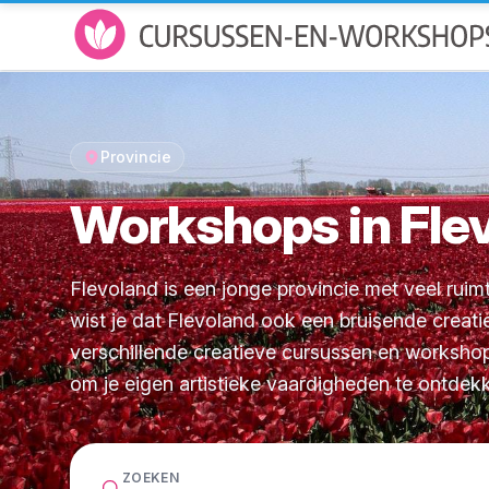
Provincie
Workshops in Fle
Flevoland is een jonge provincie met veel rui
wist je dat Flevoland ook een bruisende creatie
verschillende creatieve cursussen en workshop
om je eigen artistieke vaardigheden te ontdek
ZOEKEN