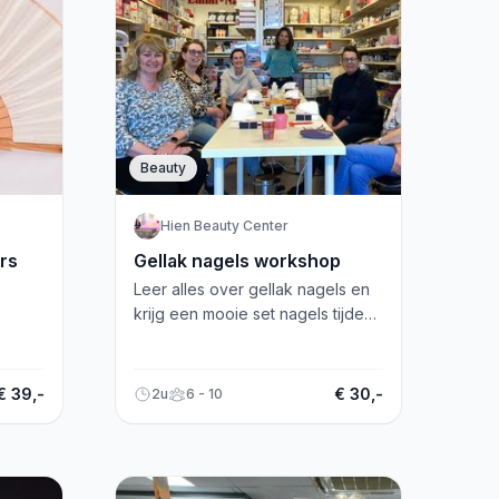
Beauty
Hien Beauty Center
rs
Gellak nagels workshop
Leer alles over gellak nagels en
krijg een mooie set nagels tijdens
onze workshop. Nu voor maar
€29,95!
€ 39,-
€ 30,-
2u
6 - 10