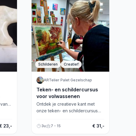
Schilderen
Creatief
ARTelier Palet Gezelschap
Teken- en schildercursus
voor volwassenen
!
 van
Ontdek je creatieve kant met
ld.
onze teken- en schildercursus
voor beginners en gevorderden
n-
in Almere Haven. Plezier
€ 23,-
€ 31,-
3u
7 - 15
gegarandeerd!