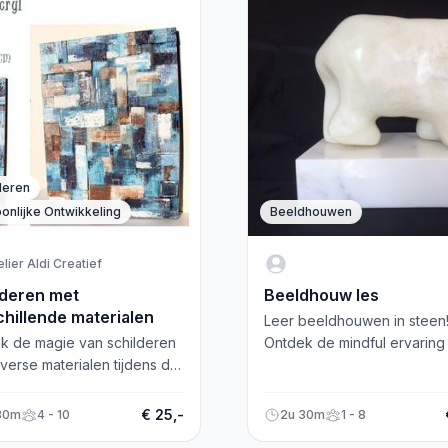
deren
onlijke Ontwikkeling
Beeldhouwen
elier Aldi Creatief
lderen met
Beeldhouw les
chillende materialen
Leer beeldhouwen in steen
k de magie van schilderen
Ontdek de mindful ervaring
verse materialen tijdens de
het maken van je eigen bee
hop van Aldi Dey in
Kom werken in speksteen,
lde. Meld je nu aan!
seleniet, mergel of serpetij
€ 25,-
30m
4 - 10
2u 30m
1 - 8
opaal.