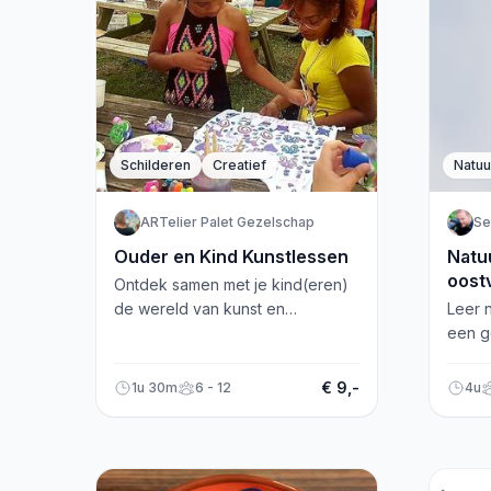
Schilderen
Creatief
Natuu
ARTelier Palet Gezelschap
Se
Ouder en Kind Kunstlessen
Natu
oost
Ontdek samen met je kind(eren)
de wereld van kunst en
Leer 
creativiteit tijdens ouder en kind
een g
kunstlessen in Almere Haven.
Oostv
basis
€ 9,-
1u 30m
6 - 12
4u
natuur