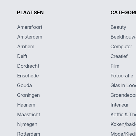
PLAATSEN
CATEGOR
Amersfoort
Beauty
Amsterdam
Beeldhouw
Arnhem
Computer
Delft
Creatief
Dordrecht
Film
Enschede
Fotografie
Gouda
Glas in Loo
Groningen
Groendecor
Haarlem
Interieur
Maastricht
Koffie & Th
Nijmegen
Koken/bak
Rotterdam
Mode/Kled