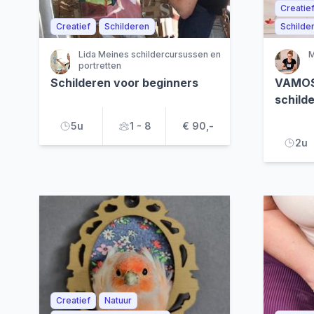
Creatie
Creatief
Schilderen
Schilde
Lida Meines schildercursussen en
M
portretten
Schilderen voor beginners
VAMOS
schild
5u
1 - 8
€ 90,-
2u
Creatief
Natuur