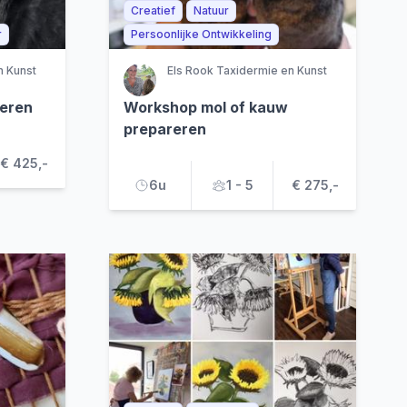
Creatief
Natuur
r
Persoonlijke Ontwikkeling
n Kunst
Els Rook Taxidermie en Kunst
reren
Workshop mol of kauw
prepareren
€ 425,-
6u
1 - 5
€ 275,-