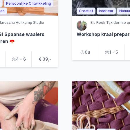
f
Persoonlijke Ontwikkeling
ren
Creatief
Interieur
Natuu
arescha Holtkamp Studio
Els Rook Taxidermie e
! Spaanse waaiers
Workshop kraai prepa
eren 🪭
6u
1 - 5
4 - 6
€ 39,-