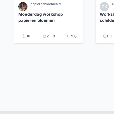
papierenbloemen.nl
G
GK
Moederdag workshop
Worksh
papieren bloemen
schild
3u
2 - 8
€ 70,-
6u