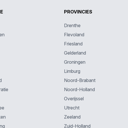
IE
PROVINCIES
Drenthe
en
Flevoland
Friesland
Gelderland
Groningen
Limburg
d
Noord-Brabant
atie
Noord-Holland
Overijssel
ee
Utrecht
ken
Zeeland
ing
Zuid-Holland