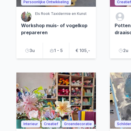
Persoonlijke Ontwikkeling
Creatie
Els Rook Taxidermie en Kunst
Workshop muis- of vogelkop
Potten
prepareren
draaisc
3u
1 - 5
€ 105,-
2u
Interieur
Creatief
Groendecoratie
Schilde