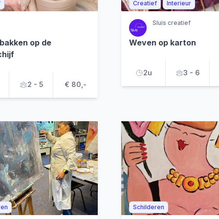
f
Creatief
Interieur
Sluis creatief
bakken op de
Weven op karton
hijf
2u
3 - 6
2 - 5
€ 80,-
ren
Schilderen