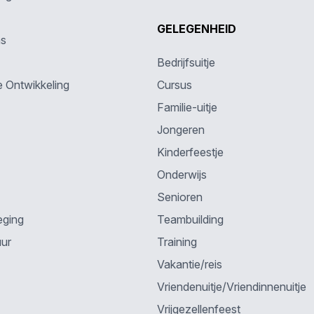
GELEGENHEID
ns
Bedrijfsuitje
e Ontwikkeling
Cursus
Familie-uitje
Jongeren
Kinderfeestje
Onderwijs
Senioren
eging
Teambuilding
uur
Training
Vakantie/reis
Vriendenuitje/Vriendinnenuitje
Vrijgezellenfeest