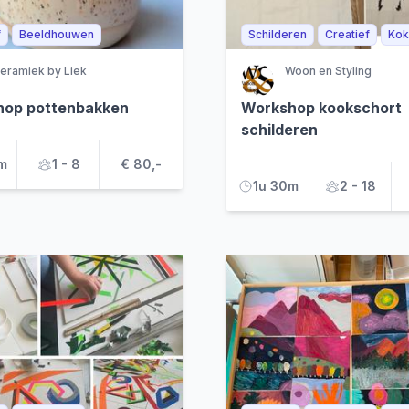
f
Beeldhouwen
Schilderen
Creatief
Kok
eramiek by Liek
Woon en Styling
hop pottenbakken
Workshop kookschort
schilderen
m
1 - 8
€ 80,-
1u 30m
2 - 18