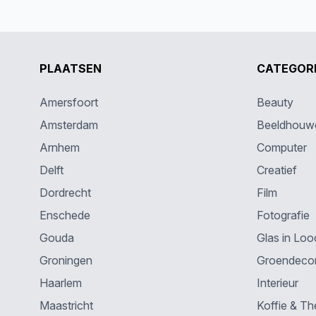
PLAATSEN
CATEGOR
Amersfoort
Beauty
Amsterdam
Beeldhouw
Arnhem
Computer
Delft
Creatief
Dordrecht
Film
Enschede
Fotografie
Gouda
Glas in Loo
Groningen
Groendecor
Haarlem
Interieur
Maastricht
Koffie & Th