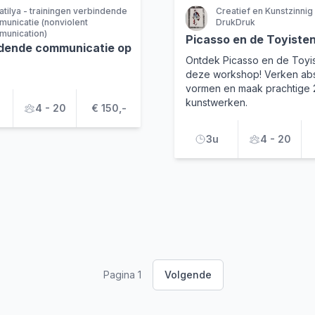
tilya - trainingen verbindende
Creatief en Kunstzinnig 
unicatie (nonviolent
DrukDruk
unication)
Picasso en de Toyiste
dende communicatie op
Ontdek Picasso en de Toyis
deze workshop! Verken abs
vormen en maak prachtige 
kunstwerken.
4 - 20
€ 150,-
3u
4 - 20
Pagina 1
Volgende