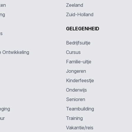
ken
Zeeland
ing
Zuid-Holland
GELEGENHEID
ns
Bedrijfsuitje
e Ontwikkeling
Cursus
Familie-uitje
Jongeren
Kinderfeestje
Onderwijs
Senioren
eging
Teambuilding
uur
Training
Vakantie/reis