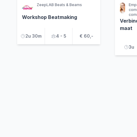
ZeepLAB Beats & Beams
Empa
comm
comm
Workshop Beatmaking
Verbin
maat
2u 30m
4 - 5
€ 60,-
3u