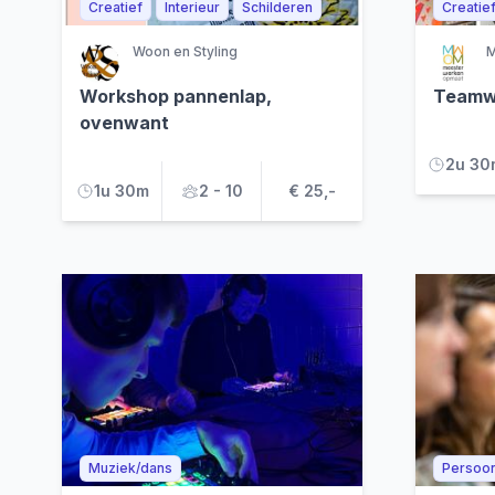
Creatief
Interieur
Schilderen
Creatie
Woon en Styling
M
Workshop pannenlap,
Teamw
ovenwant
2u 30
1u 30m
2 - 10
€ 25,-
Muziek/dans
Persoon