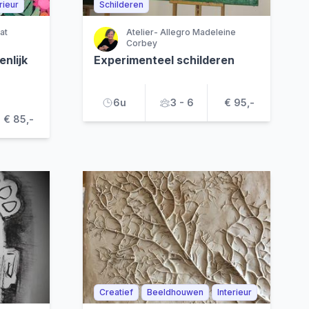
rieur
Schilderen
at
Atelier- Allegro Madeleine
Corbey
nlijk
Experimenteel schilderen
6u
3 - 6
€ 95,-
€ 85,-
Creatief
Beeldhouwen
Interieur