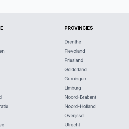
IE
PROVINCIES
Drenthe
en
Flevoland
Friesland
Gelderland
Groningen
Limburg
d
Noord-Brabant
atie
Noord-Holland
Overijssel
ee
Utrecht