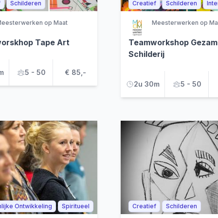
f
Schilderen
Creatief
Schilderen
Inte
eesterwerken op Maat
Meesterwerken op Ma
orskhop Tape Art
Teamworkshop Gezame
Schilderij
m
5 - 50
€ 85,-
2u 30m
5 - 50
lijke Ontwikkeling
Spiritueel
Creatief
Schilderen