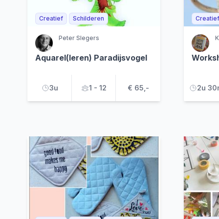
Creatief
Schilderen
Creatie
Peter Slegers
K
Aquarel(leren) Paradijsvogel
Works
3u
1 - 12
€ 65,-
2u 30