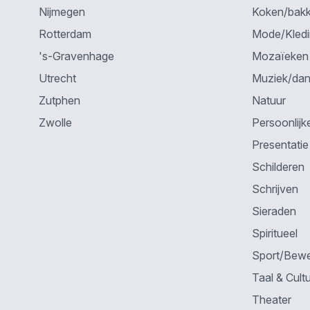
Nijmegen
Koken/bak
Rotterdam
Mode/Kled
's-Gravenhage
Mozaïeken
Utrecht
Muziek/da
Zutphen
Natuur
Zwolle
Persoonlijk
Presentatie
Schilderen
Schrijven
Sieraden
Spiritueel
Sport/Bew
Taal & Cult
Theater