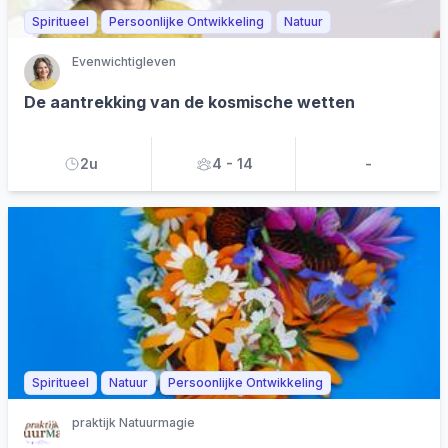
Spiritueel
Persoonlijke Ontwikkeling
Natuur
Evenwichtigleven
De aantrekking van de kosmische wetten
2u
4 - 14
-
Spiritueel
Natuur
Persoonlijke Ontwikkeling
praktijk Natuurmagie