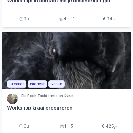
Workshop: In contact me je beschermengel
2u
4 - 11
€ 24,-
Creatief
Interieur
Natuur
Els Rook Taxidermie en Kunst
Workshop kraai prepareren
6u
1 - 5
€ 425,-