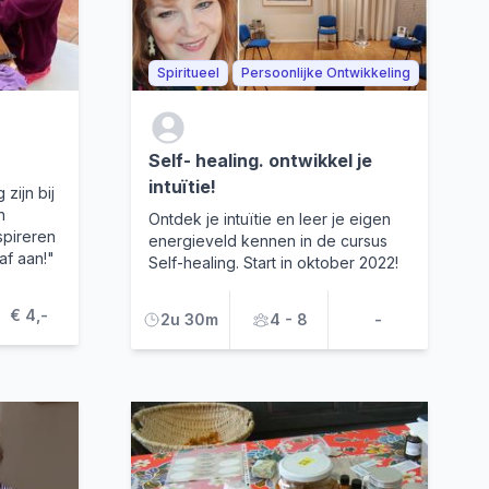
Spiritueel
Persoonlijke Ontwikkeling
Self- healing. ontwikkel je
intuïtie!
zijn bij
n
Ontdek je intuïtie en leer je eigen
spireren
energieveld kennen in de cursus
af aan!"
Self-healing. Start in oktober 2022!
€ 4,-
2u 30m
4 - 8
-