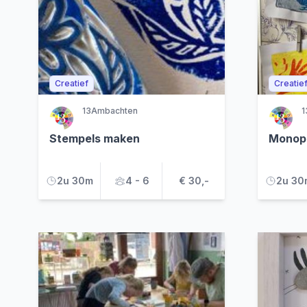
Creatief
Creatie
13Ambachten
1
Stempels maken
Monopr
2u 30m
4 - 6
€ 30,-
2u 30