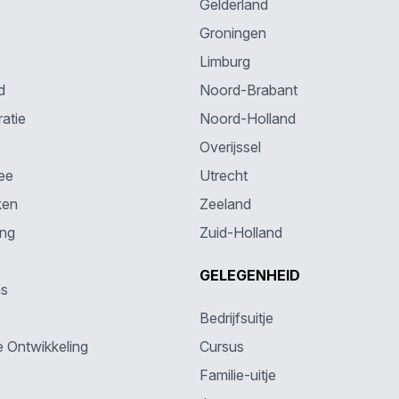
Gelderland
Groningen
Limburg
d
Noord-Brabant
atie
Noord-Holland
Overijssel
ee
Utrecht
ken
Zeeland
ing
Zuid-Holland
GELEGENHEID
ns
Bedrijfsuitje
e Ontwikkeling
Cursus
Familie-uitje