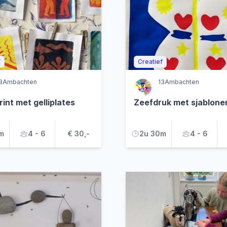
f
Creatief
3Ambachten
13Ambachten
int met gelliplates
Zeefdruk met sjablone
m
4 - 6
€ 30,-
2u 30m
4 - 6