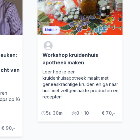
Natuur
keuken:
Workshop kruidenhuis
t
apotheek maken
acht van
Leer hoe je een
kruidenhuisapotheek maakt met
geneeskrachtige kruiden en ga naar
huis met zelfgemaakte producten en
eren
recepten!
hops op 16
5u 30m
0 - 10
€ 70,-
€ 90,-