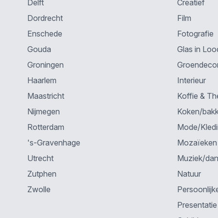
Delft
Creatief
Dordrecht
Film
Enschede
Fotografie
Gouda
Glas in Loo
Groningen
Groendecor
Haarlem
Interieur
Maastricht
Koffie & Th
Nijmegen
Koken/bak
Rotterdam
Mode/Kled
's-Gravenhage
Mozaïeken
Utrecht
Muziek/da
Zutphen
Natuur
Zwolle
Persoonlijk
Presentatie