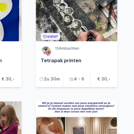
Creatief
13Ambachten
n
Tetrapak printen
€ 30,-
2u 30m
4 - 6
€ 30,-