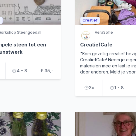
f
Creatief
orkshop Steengoed.nl
VeraSofie
mpele steen tot een
CreatiefCafe
unstwerk
"Kom gezellig creatief bezig 
CreatiefCafe! Neem je eige
materialen mee en laat je in
4 - 8
€ 35,-
door anderen. Meld je voor
3u
1 - 8