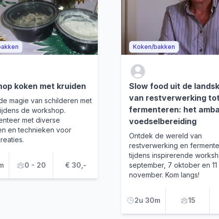
bakken
Koken/bakken
op koken met kruiden
Slow food uit de lands
van restverwerking to
de magie van schilderen met
fermenteren: het amb
tijdens de workshop.
enteer met diverse
voedselbereiding
en en technieken voor
Ontdek de wereld van
reaties.
restverwerking en ferment
tijdens inspirerende works
m
0 - 20
€ 30,-
september, 7 oktober en 11
november. Kom langs!
2u 30m
15