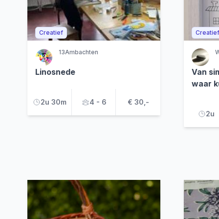
Creatief
Creatie
13Ambachten
W
Linosnede
Van si
waar k
2u 30m
4 - 6
€ 30,-
2u