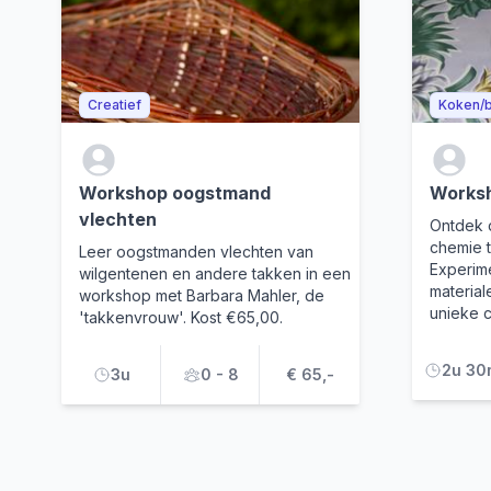
Creatief
Koken/
Workshop oogstmand
Worksh
vlechten
Ontdek 
chemie 
Leer oogstmanden vlechten van
Experim
wilgentenen en andere takken in een
material
workshop met Barbara Mahler, de
unieke c
'takkenvrouw'. Kost €65,00.
2u 30
3u
0 - 8
€ 65,-