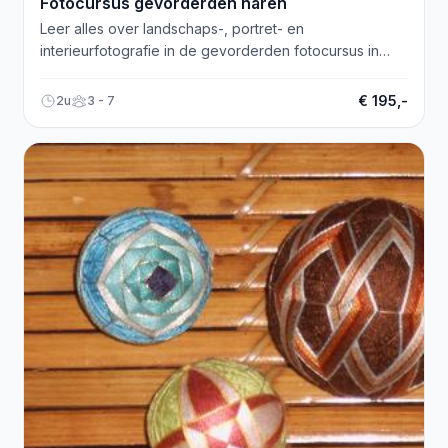
Fotocursus gevorderden haren
Leer alles over landschaps-, portret- en
interieurfotografie in de gevorderden fotocursus in
Haren. Startdatum 17 maart 2025. Bezoek de website
voor meer informatie!
€ 195,-
2u
3 - 7