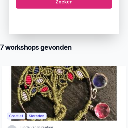
Zoeken
7 workshops gevonden
Creatief
Sieraden
Linda van Butselaar