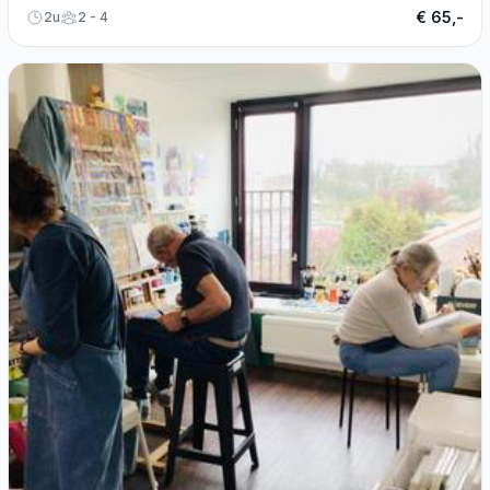
€ 65,-
2u
2 - 4