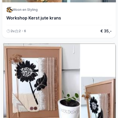
Woon en Styling
Workshop Kerst jute krans
€ 35,-
2u
2 - 6