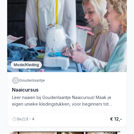
Mode/Kleding
G
Goudenlaantje
Naaicursus
Leer naaien bij Goudenlaantje Naaicursus! Maak je
eigen unieke kledingstukken, voor beginners tot
gevorderden. Meld je snel aan!
€ 12,-
2u
2 - 4