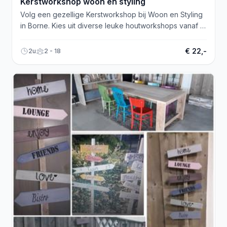
Kerstworkshop woon en styling
Volg een gezellige Kerstworkshop bij Woon en Styling
in Borne. Kies uit diverse leuke houtworkshops vanaf €
22.50!
€ 22,-
2u
2 - 18