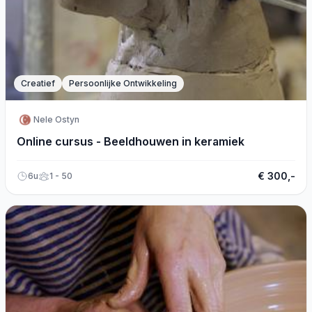
Creatief
Persoonlijke Ontwikkeling
Nele Ostyn
Online cursus - Beeldhouwen in keramiek
€ 300,-
6u
1 - 50