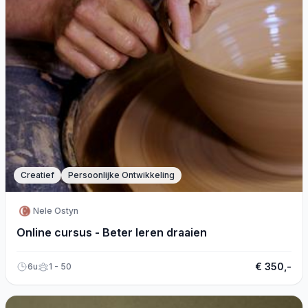
Creatief
Persoonlijke Ontwikkeling
Nele Ostyn
Online cursus - Beter leren draaien
€ 350,-
6u
1 - 50