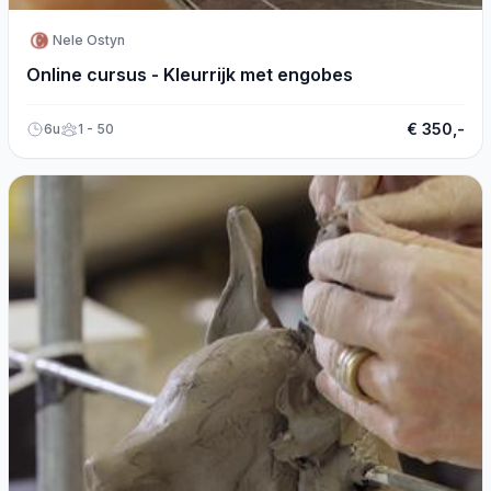
Nele Ostyn
Online cursus - Kleurrijk met engobes
€ 350,-
6u
1 - 50