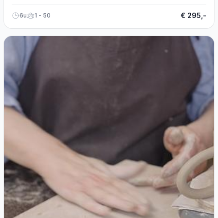
€ 295,-
6u
1 - 50