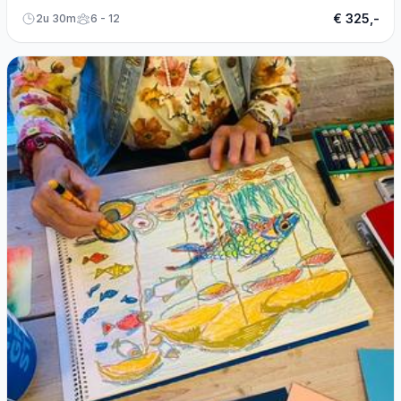
€ 325,-
2u 30m
6 - 12