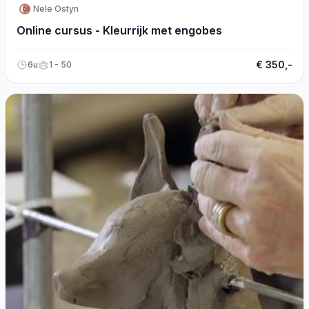
Nele Ostyn
Online cursus - Kleurrijk met engobes
€ 350,-
6u
1 - 50