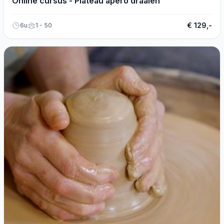
Online cursus - Plateau apéro draaien
€ 129,-
6u
1 - 50