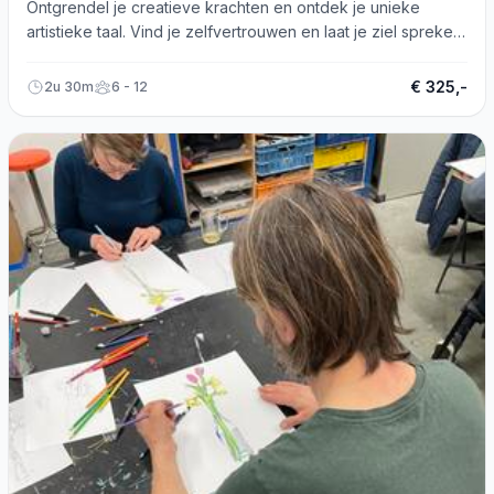
Ontgrendel je creatieve krachten en ontdek je unieke
artistieke taal. Vind je zelfvertrouwen en laat je ziel spreken
bij Vrij Atelier.
€ 325,-
2u 30m
6 - 12