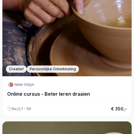
Creatief
Persoonlijke Ontwikkeling
Nele Ostyn
Online cursus - Beter leren draaien
€ 350,-
6u
1 - 50