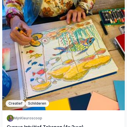
Creatief
Schilderen
MijnKleuroscoop