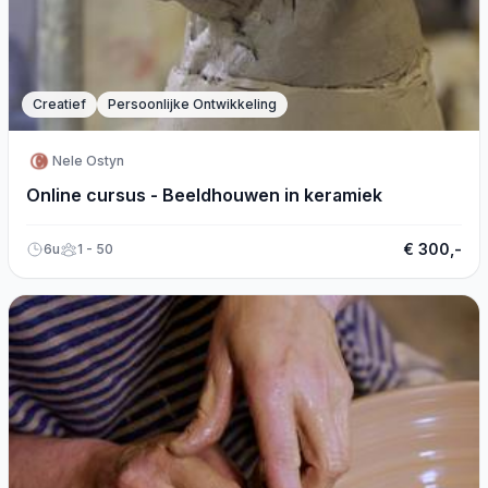
Creatief
Persoonlijke Ontwikkeling
Nele Ostyn
Online cursus - Beeldhouwen in keramiek
€ 300,-
6u
1 - 50