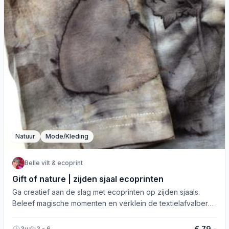
Natuur
Mode/Kleding
Belle vilt & ecoprint
Gift of nature | zijden sjaal ecoprinten
Ga creatief aan de slag met ecoprinten op zijden sjaals.
Beleef magische momenten en verklein de textielafvalberg.
Meld je nu aan!
€ 79,-
3u
3 - 6