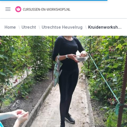
Menu openen
Home
Utrecht
Utrechtse Heuvelrug
Kruidenworkshop: Kruidenthee maken