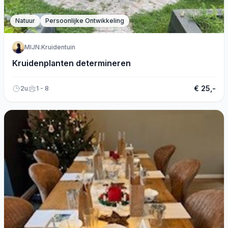
Natuur
Persoonlijke Ontwikkeling
MIJN.Kruidentuin
Kruidenplanten determineren
€ 25,-
2u
1 - 8