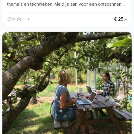
thema's en technieken. Meld je aan voor een ontspannen
en plezierige ervaring!
€ 25,-
2u
3 - 7