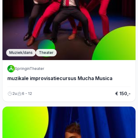
Muziek/dans
Theater
SpringinTheater
muzikale improvisatiecursus Mucha Musica
€ 150,-
2u
6 - 12