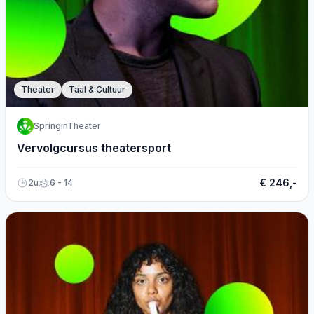
Theater
Taal & Cultuur
SpringinTheater
Vervolgcursus theatersport
€ 246,-
2u
6 - 14