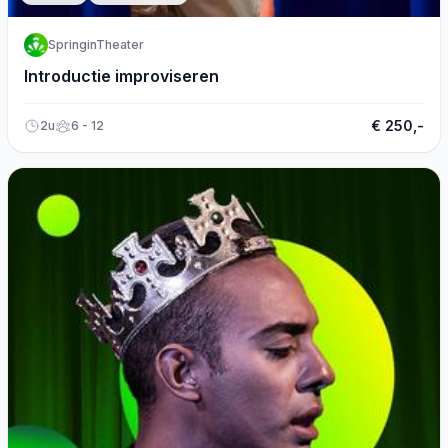
SpringinTheater
Introductie improviseren
€ 250,-
2u
6 - 12