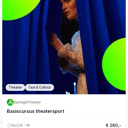
Theater
Taal & Cultuur
SpringinTheater
Basiscursus theatersport
€ 280,-
2u
6 - 14