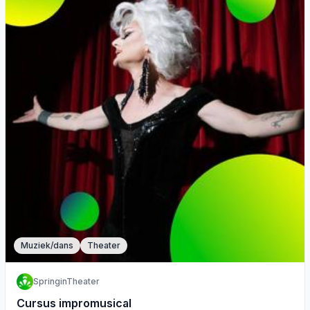
Muziek/dans
Theater
SpringinTheater
Cursus impromusical