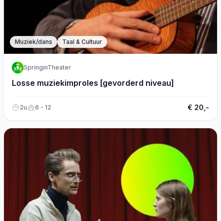
Muziek/dans
Taal & Cultuur
SpringinTheater
Losse muziekimproles [gevorderd niveau]
€ 20,-
2u
6 - 12