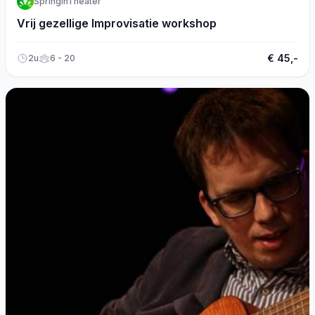
SpringinTheater
Vrij gezellige Improvisatie workshop
€ 45,-
2u
6 - 20