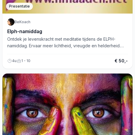
Presentatie
BeKoach
Elph-namiddag
Ontdek je levenskracht met meditatie tijdens de ELPH-
namiddag. Ervaar meer lichtheid, vreugde en helderheid.
Meld je nu aan!
€ 50,-
4u
1 - 10