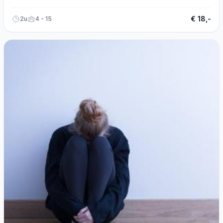
koffie of thee.
€ 18,-
2u
4 - 15