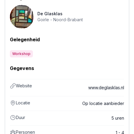
De Glasklas
Goirle -
Noord-Brabant
Gelegenheid
Workshop
Gegevens
Website
www.deglasklas.nl
Locatie
Op locatie aanbieder
Duur
5 uren
Personen
1 - 4