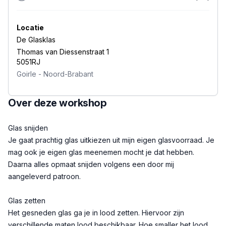
Locatie
De Glasklas
Thomas van Diessenstraat 1
5051RJ
Goirle
-
Noord-Brabant
Over deze workshop
Beschrijving
Glas snijden
Je gaat prachtig glas uitkiezen uit mijn eigen glasvoorraad. Je
mag ook je eigen glas meenemen mocht je dat hebben.
Daarna alles opmaat snijden volgens een door mij
aangeleverd patroon.
Glas zetten
Het gesneden glas ga je in lood zetten. Hiervoor zijn
verschillende maten lood beschikbaar. Hoe smaller het lood