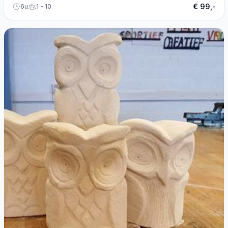
€ 99,-
6u
1 - 10