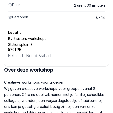
Duur
2 uren, 30 minuten
Personen
8 - 14
Locatie
By 2 sisters workshops
Stationsplein 8
5701 PE
Helmond
-
Noord-Brabant
Over deze workshop
Beschrijving
Creatieve workshops voor groepen
Wij geven creatieve workshops voor groepen vanaf 8
personen. Of je nu deel wilt nemen met je familie, schoolklas,
collega's, vrienden, een verjaardagsfeestje of jubileum, bij
ons kan je gezellig creatief bezig zijn bij een van onze
workshops schilderen op canvas, kaarsen beschilderen of