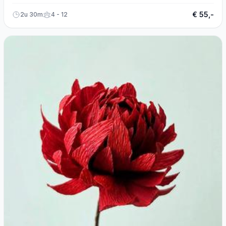
€ 55,-
2u 30m
4 - 12