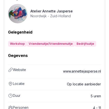
Atelier Annette Jasperse
Noordwijk -
Zuid-Holland
Gelegenheid
Workshop
Vriendenuitje/Vriendinnenuitje
Bedrijfsuitje
Gegevens
Website
www.annettejasperse.nl
Locatie
Op locatie aanbieder
Duur
5 uren
Personen
4 - 11