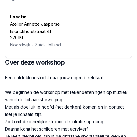
Locatie
Atelier Annette Jasperse
Bronckhorststraat 41
2201KR
Noordwijk
-
Zuid-Holland
Over deze workshop
Beschrijving
Een ontdekkingstocht naar jouw eigen beeldtaal.
We beginnen de workshop met tekenoefeningen op muziek
vanuit de lichaamsbeweging.
Met als doel uit je hoofd (het denken) komen en in contact
met je lichaam zijn.
Zo komt de innerlijke stroom, de intuïtie op gang.
Daarna komt het schilderen met acrylverf.
Je leert hierbij om vanuit de ontstane spontaniteit te werken