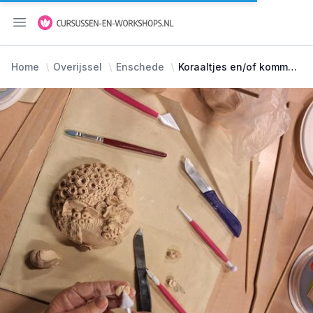
Menu openen
Home
Overijssel
Enschede
Koraaltjes en/of kommetjes van porselein