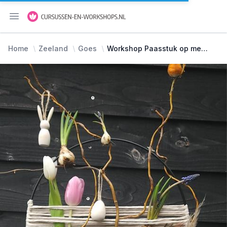
Menu openen
Home
Zeeland
Goes
Workshop Paasstuk op metalen ring