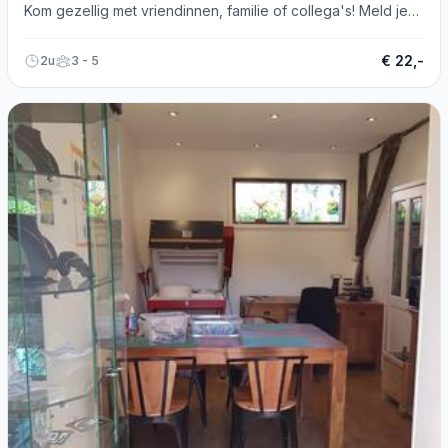
Kom gezellig met vriendinnen, familie of collega's! Meld je
aan.
€ 22,-
2u
3 - 5