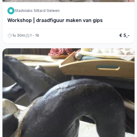
Stadslabs Sittard Geleen
Workshop | draadfiguur maken van gips
€ 5,-
1u 30m
1 - 16