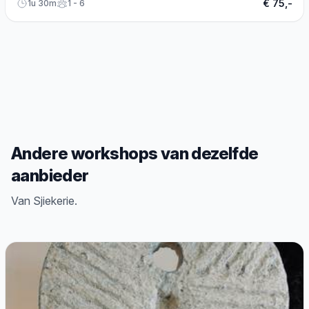
€ 75,-
1u 30m
1 - 6
Andere workshops van dezelfde
aanbieder
Van Sjiekerie.