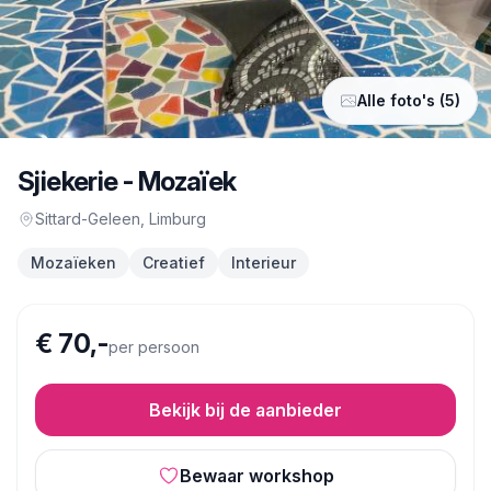
Alle foto's (5)
Sjiekerie - Mozaïek
Sittard-Geleen
, Limburg
Mozaïeken
Creatief
Interieur
€ 70,-
per persoon
Bekijk bij de aanbieder
Bewaar workshop