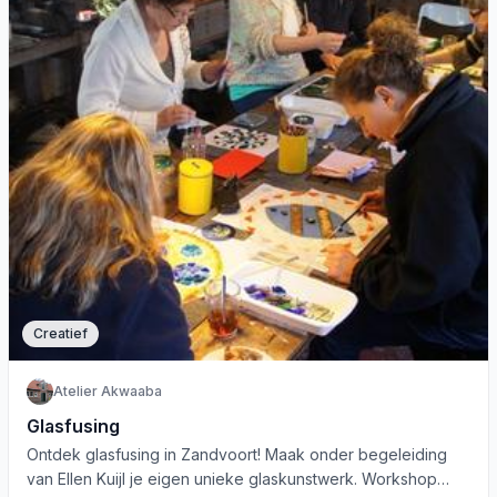
Creatief
Atelier Akwaaba
Glasfusing
Ontdek glasfusing in Zandvoort! Maak onder begeleiding
van Ellen Kuijl je eigen unieke glaskunstwerk. Workshop