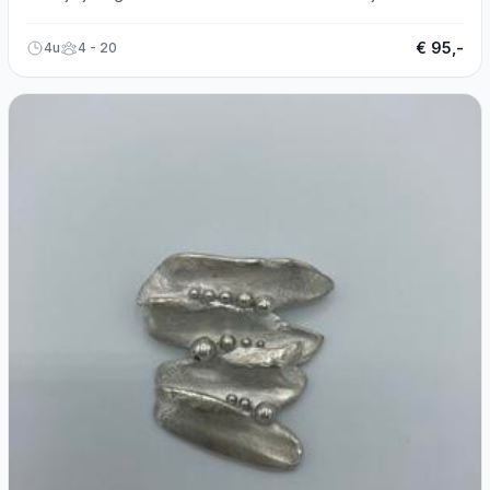
de vrije loop!
€ 95,-
4u
4 - 20