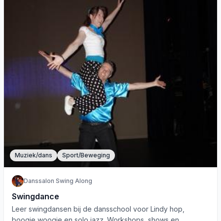
Muziek/dans
Sport/Beweging
Danssalon Swing Along
Swingdance
Leer swingdansen bij de dansschool voor Lindy hop,
boogie woogie en solo jazz. Workshops, shows en