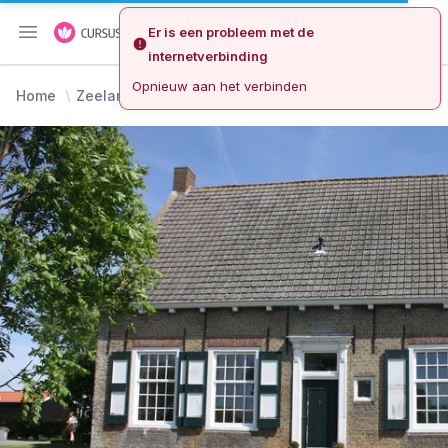
Er is een probleem met de
Menu openen
internetverbinding
Opnieuw aan het verbinden
Home
Zeeland
Noord-Beveland
Boerderijen cursus