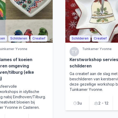
ken
Schilderen
Creatief
Schilderen
Creatief
uinkamer Yvonne
Tuinkamer Yvonne
TY
dames of koeien
Kerstworkshop servie
eren omgeving
schilderen
ven/tilburg (elke
Ga creatief aan de slag met
)
beschilderen van kerstservi
deze gezellige workshop bi
sfeervolle
Tuinkamer Yvonne.
workshops in idyllische
 nabij Eindhoven/Tilburg.
reativiteit bloeien bij
3u
2 - 12
er Yvonne in Casteren.