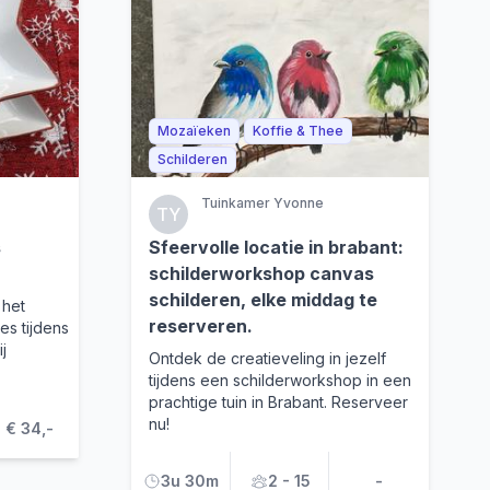
Mozaïeken
Koffie & Thee
Schilderen
Tuinkamer Yvonne
TY
s
Sfeervolle locatie in brabant:
schilderworkshop canvas
schilderen, elke middag te
 het
reserveren.
es tijdens
j
Ontdek de creatieveling in jezelf
tijdens een schilderworkshop in een
prachtige tuin in Brabant. Reserveer
nu!
€ 34,-
3u 30m
2 - 15
-