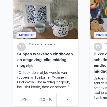
Schilderen
Mozaïe
Tuinkamer Yvonne
T
TY
TY
Stippen workshop eindhoven
Dikke 
en omgeving: elke middag
schild
mogelijk
eindho
middag
"Ontdek de vrolijke wereld van
stippen bij Tuinkamer Yvonne in
Ontdek 
Eindhoven. Elke middag mogelijk,
schilder
inclusief koffie, thee en scones!"
omgeving
Laat je c
Tuinkam
3u
2 - 10
-