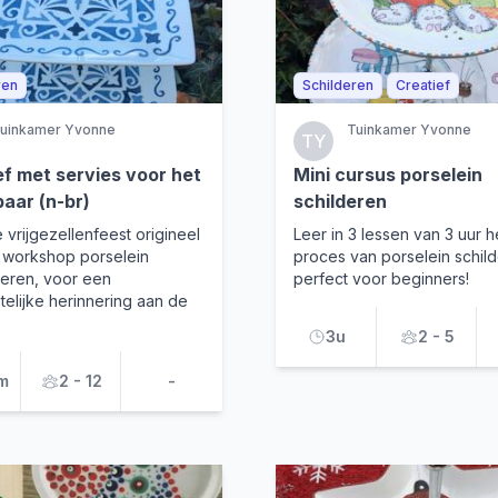
ren
Schilderen
Creatief
uinkamer Yvonne
Tuinkamer Yvonne
TY
ef met servies voor het
Mini cursus porselein
paar (n-br)
schilderen
 vrijgezellenfeest origineel
Leer in 3 lessen van 3 uur h
 workshop porselein
proces van porselein schild
deren, voor een
perfect voor beginners!
elijke herinnering aan de
3u
2 - 5
m
2 - 12
-