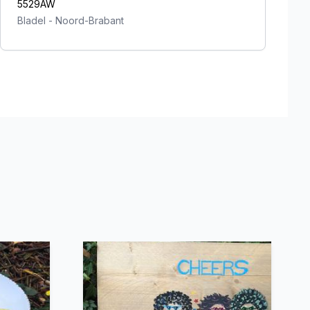
5529AW
Bladel
-
Noord-Brabant