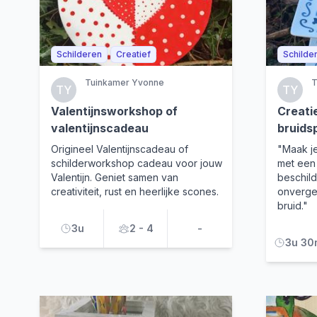
Schilderen
Creatief
Schilde
Tuinkamer Yvonne
T
TY
TY
Valentijnsworkshop of
Creati
valentijnscadeau
bruids
Origineel Valentijnscadeau of
"Maak je
schilderworkshop cadeau voor jouw
met een
Valentijn. Geniet samen van
beschil
creativiteit, rust en heerlijke scones.
onverget
bruid."
3u
2 - 4
-
3u 30