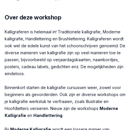
Over deze workshop
Beschrijving
Kalligraferen is helemaal in! Traditionele kalligrafie, Moderne
kalligrafie, Handlettering en Brushlettering. Kalligraferen wordt
ook wel de edele kunst van het schoonschrijven genoemd. De
diverse manieren van kalligrafie zijn op veel manieren toe te
passen, bijvoorbeeld op verjaardagskaarten, naambordjes,
posters, cadeau labels, gedichten enz. De mogelijkheden zijn
eindeloos.
Binnenkort starten de kalligrafie cursussen weer, zowel voor
beginners als gevorderden. Ook zijn er diverse workshops om
je kalligrafie werkstuk te verfraaien, zoals Illustratie en
Hoofdletters versieren. Nieuw zijn de workshops
Moderne
Kalligrafie
en
Handlettering
.
Bij
Moderne Kalligrafie
wordt een lossere manier van