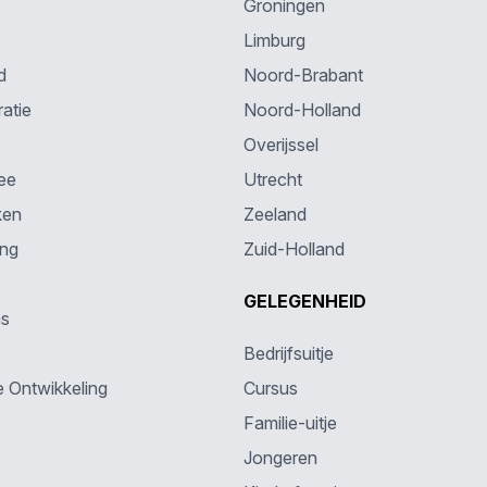
Groningen
Limburg
d
Noord-Brabant
atie
Noord-Holland
Overijssel
ee
Utrecht
ken
Zeeland
ing
Zuid-Holland
GELEGENHEID
ns
Bedrijfsuitje
e Ontwikkeling
Cursus
Familie-uitje
Jongeren