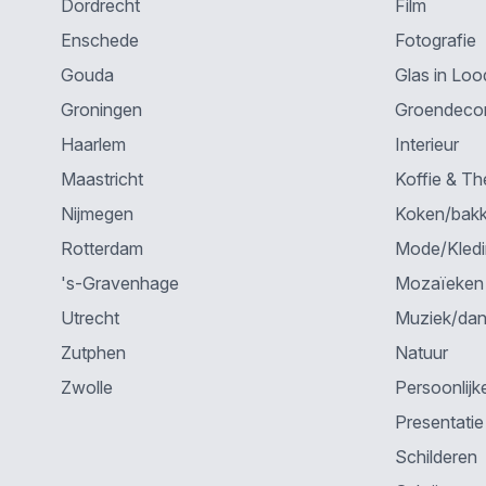
Dordrecht
Film
Enschede
Fotografie
Gouda
Glas in Loo
Groningen
Groendecor
Haarlem
Interieur
Maastricht
Koffie & Th
Nijmegen
Koken/bak
Rotterdam
Mode/Kled
's-Gravenhage
Mozaïeken
Utrecht
Muziek/da
Zutphen
Natuur
Zwolle
Persoonlijk
Presentatie
Schilderen