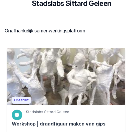
Stadslabs Sittard Geleen
Beschrijving
Onafhankelijk samenwerkingsplatform
Creatief
Stadslabs Sittard Geleen
Workshop | draadfiguur maken van gips