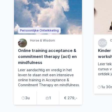
Persoonlijke Ontwikkeling
Horse & Wisdom
C
CDF
Online training acceptance &
Kinder
commitment therapy (act) en
works
mindfulness
Leer tek
cursus v
Leer aandachtig en vredig in het
ontdek j
leven te staan met een intensieve
online training in Acceptance &
Commitment Therapy en mindfulness.
1u 30
3u
1
€ 279,-