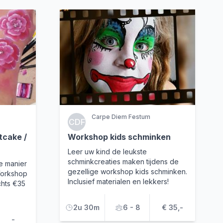
Carpe Diem Festum
CDF
tcake /
Workshop kids schminken
Leer uw kind de leukste
schminkcreaties maken tijdens de
e manier
gezellige workshop kids schminken.
Workshop
Inclusief materialen en lekkers!
chts €35
2u 30m
6 - 8
€ 35,-
-