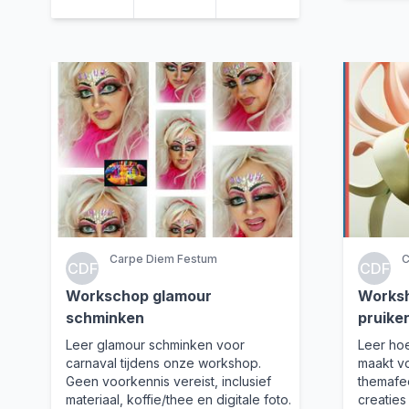
Carpe Diem Festum
C
CDF
CDF
Workschop glamour
Worksh
schminken
pruike
Leer glamour schminken voor
Leer ho
carnaval tijdens onze workshop.
maakt v
Geen voorkennis vereist, inclusief
themafe
materiaal, koffie/thee en digitale foto.
creaties 