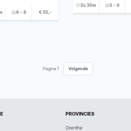
2u 30m
5 - 6
m
6 - 8
€ 55,-
Pagina 1
Volgende
IE
PROVINCIES
Drenthe