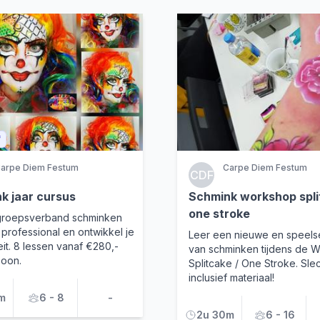
f
arpe Diem Festum
Carpe Diem Festum
CDF
k jaar cursus
Schmink workshop spli
one stroke
 groepsverband schminken
professional en ontwikkel je
Leer een nieuwe en speels
teit. 8 lessen vanaf €280,-
van schminken tijdens de 
soon.
Splitcake / One Stroke. Sle
inclusief materiaal!
m
6 - 8
-
2u 30m
6 - 16