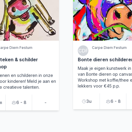
arpe Diem Festum
Carpe Diem Festum
CDF
 teken & schilder
Bonte dieren schildere
hop
Maak je eigen kunstwerk in d
van Bonte dieren op canva
enen en schilderen in onze
Workshop met koffie/thee 
oor kinderen! Meld je aan en
lekkers voor €45 p.p.
e creatieve talenten.
3u
6 - 8
m
6 - 8
-