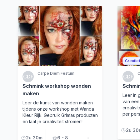
Creatie
Carpe Diem Festum
C
CDF
CDF
Schmink workshop wonden
Schmin
maken
Leer in
van een 
Leer de kunst van wonden maken
creativi
tijdens onze workshop met Wanda
per per
Kleur Rijk. Gebruik Grimas producten
en laat je creativiteit stromen!
2u 30
2u 30m
6 - 8
-