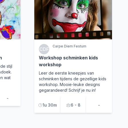
Carpe Diem Festum
CDF
n
Workshop schminken kids
workshop
e stijl
sdoek.
Leer de eerste kneepjes van
en wat
schminken tijdens de gezellige kids
workshop. Mooie-leuke designs
gegarandeerd! Schrijf je nu in!
-
1u 30m
6 - 8
-