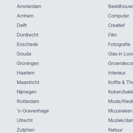
Amsterdam
Beeldhouw
Arnhem
Computer
Delft
Creatief
Dordrecht
Film
Enschede
Fotografie
Gouda
Glas in Loo
Groningen
Groendecor
Haarlem
Interieur
Maastricht
Koffie & Th
Nijmegen
Koken/bak
Rotterdam
Mode/Kled
's-Gravenhage
Mozaïeken
Utrecht
Muziek/da
Zutphen
Natuur