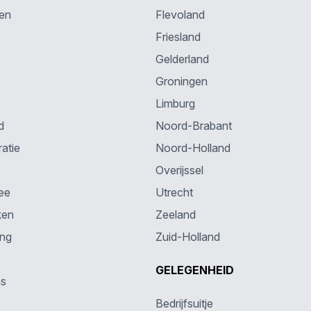
en
Flevoland
Friesland
Gelderland
Groningen
Limburg
d
Noord-Brabant
atie
Noord-Holland
Overijssel
ee
Utrecht
ken
Zeeland
ing
Zuid-Holland
GELEGENHEID
ns
Bedrijfsuitje